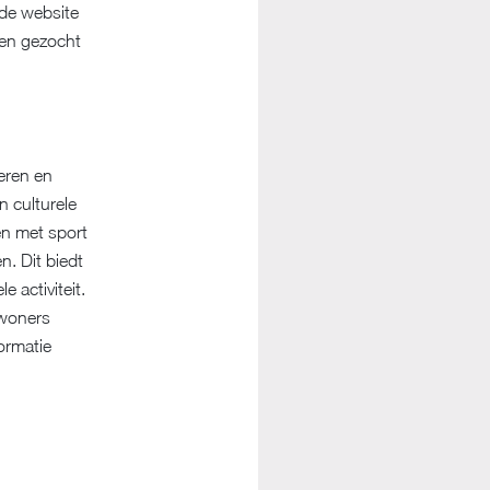
 de website
den gezocht
deren en
 culturele
en met sport
n. Dit biedt
 activiteit.
nwoners
ormatie