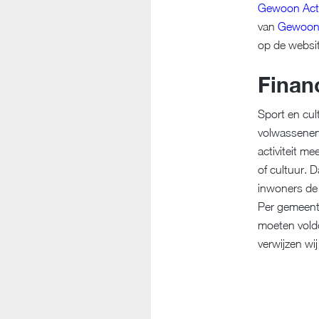
Gewoon Acti
van
Gewoon 
op de websi
Finan
Sport en cul
volwassenen
activiteit m
of cultuur. D
inwoners de 
Per gemeente
moeten vold
verwijzen wi