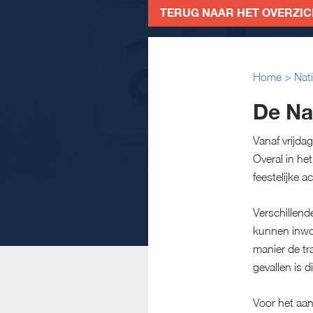
TERUG NAAR HET OVERZI
Home
>
Nat
De Na
Vanaf vrijda
Overal in he
feestelijke 
Verschillend
kunnen inwon
manier de tra
gevallen is di
Voor het aa