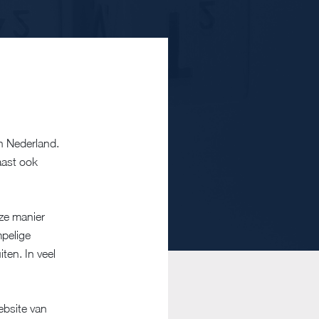
n Nederland.
aast ook
eze manier
mpelige
ten. In veel
bsite van