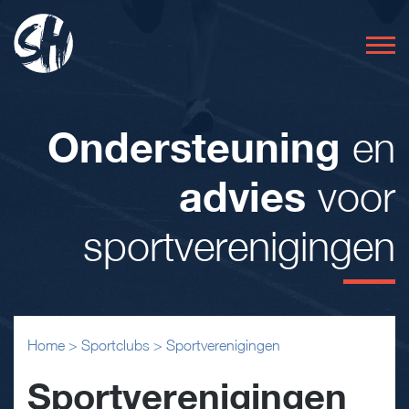
Ondersteuning
en
advies
voor
sportverenigingen
Home
>
Sportclubs
>
Sportverenigingen
Sportverenigingen