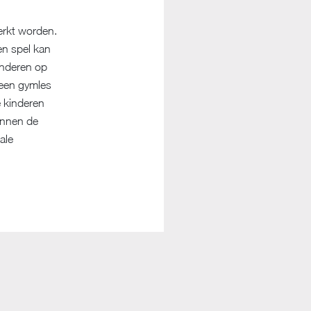
erkt worden.
en spel kan
inderen op
 een gymles
e kinderen
kunnen de
ale