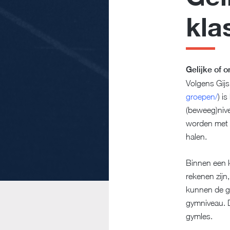
kla
Gelijke of 
Volgens Gij
groepen/
) i
(beweeg)nive
worden met h
halen.
Binnen een k
rekenen zijn
kunnen de gr
gymniveau. D
gymles.