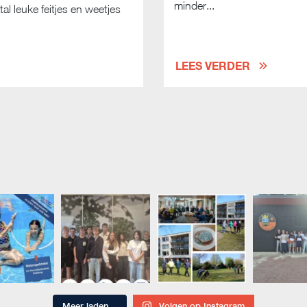
minder...
al leuke feitjes en weetjes
LEES VERDER
Meer laden…
Volgen op Instagram