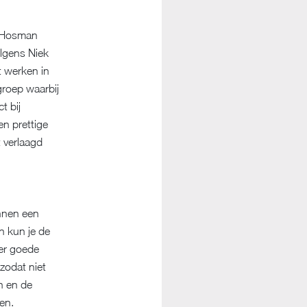
s Hosman
olgens Niek
t werken in
groep waarbij
t bij
en prettige
t verlaagd
innen een
n kun je de
der goede
zodat niet
en en de
en.