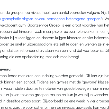
van de groepen op niveau heeft een aantal voordelen volgens Gij
w.gymspiratie.nl/gym-niveau-homogene-heterogene-groepen/
). V
vakdocent gym, Sportservice Groep) is een groot voordeel van he
epen dat kinderen vaak meer plezier beleven. Ze werken in een 
chter bij elkaar liggen en daarom krijgen kinderen sneller balcontac
orden ze sneller uitgedaagd om iets zelf te doen en werken ze in e
 omdat ze niet onder druk staan van een kind dat veel beter is. Di
ning die een spel/oefening met zich mee brengt.
niveau
rschillende manieren een indeling worden gemaakt. Dit kan zijn b
ok binnen een school. Tijdens een gymles met de ‘gewone’ klasse
p niveau indelen door ze te noteren van goede bewegen naar min
 kun je van te voren groepen maken en kun je wekelijks wisselen 
ijd in dezelfde groep sport. Bijvoorbeeld de ene week in vier groep
in drie, zorgt ervoor dat er binnen de niveaus gewisseld kan word