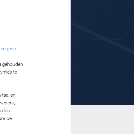
erogene-
ng gehouden
gymles te
 taal en
ewegers,
elfde
oor de