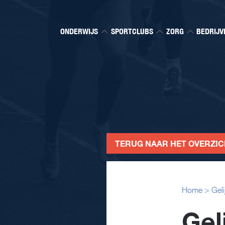
ONDERWIJS
SPORTCLUBS
ZORG
BEDRIJV
TERUG NAAR HET OVERZI
Home
>
Geli
Gel