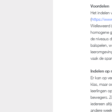
Voordelen
Het indelen 
(
https://ww
Welleweerd (
homogene gro
de niveaus di
balspelen, w
leeromgeving
vaak de span
Indelen op 
Er kan op ve
klas, maar o
leerlingen o
bewegers. Zo
iedereen alt
andere week 