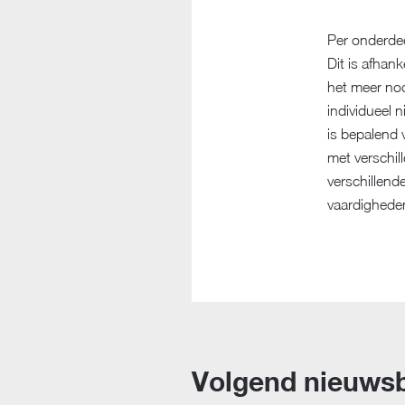
Per onderdee
Dit is afhan
het meer nod
individueel 
is bepalend 
met verschil
verschillend
vaardigheden 
Volgend nieuwsb