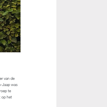
er van de
an-Jaap was
roep te
t op het