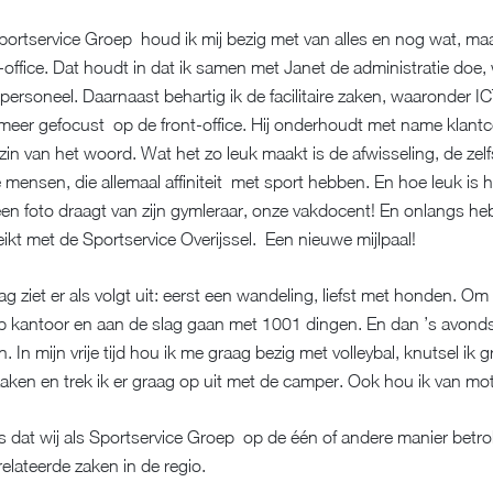
ortservice Groep houd ik mij bezig met van alles en nog wat, m
office. Dat houdt in dat ik samen met Janet de administratie doe
 personeel. Daarnaast behartig ik de facilitaire zaken, waaronder I
meer gefocust op de front-office. Hij onderhoudt met name klantc
zin van het woord. Wat het zo leuk maakt is de afwisseling, de zel
 mensen, die allemaal affiniteit met sport hebben. En hoe leuk is 
en foto draagt van zijn gymleraar, onze vakdocent! En onlangs he
ikt met de Sportservice Overijssel. Een nieuwe mijlpaal!
ag ziet er als volgt uit: eerst een wandeling, liefst met honden. Om
p kantoor en aan de slag gaan met 1001 dingen. En dan ’s avonds
 In mijn vrije tijd hou ik me graag bezig met volleybal, knutsel ik 
aken en trek ik er graag op uit met de camper. Ook hou ik van mot
s dat wij als Sportservice Groep op de één of andere manier betrok
relateerde zaken in de regio.