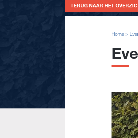
TERUG NAAR HET OVERZI
Home
>
Eve
Eve