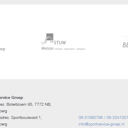
ervice Groep
res: Boterbloem 95, 7772 NB,
berg
dres: Sportboulevard 1,
06-51990796 / 06-204100
berg
info@sportservice-groep.nl