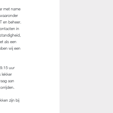
aar met name
, waaronder
CT en beheer.
ontacten in
fstandigheid,
het als een
bben wij een
 9.15 uur
 lekker
graag aan
orrijden.
ken zijn bij