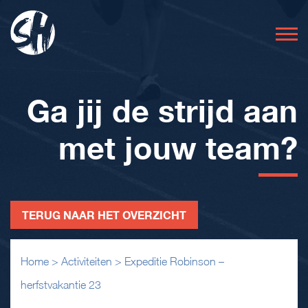
Ga jij de strijd aan
met jouw team?
TERUG NAAR HET OVERZICHT
Home
>
Activiteiten
>
Expeditie Robinson –
herfstvakantie 23