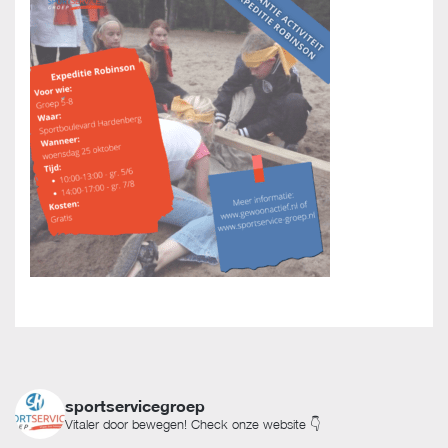
sportservicegroep
Vitaler door bewegen! Check onze website 👇