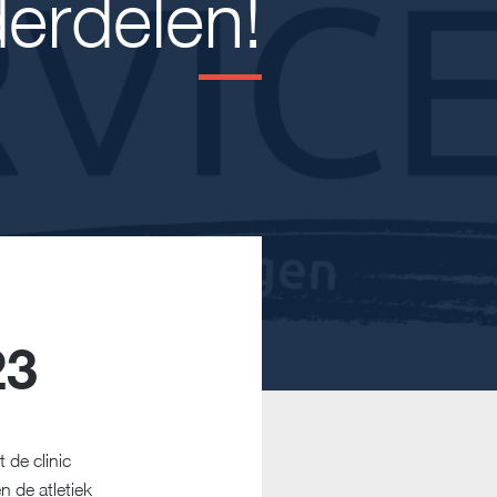
derdelen!
23
 de clinic
n de atletiek