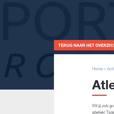
TERUG NAAR HET OVERZI
Home
>
Acti
Atl
Wil jij ook 
atletiek! Tij