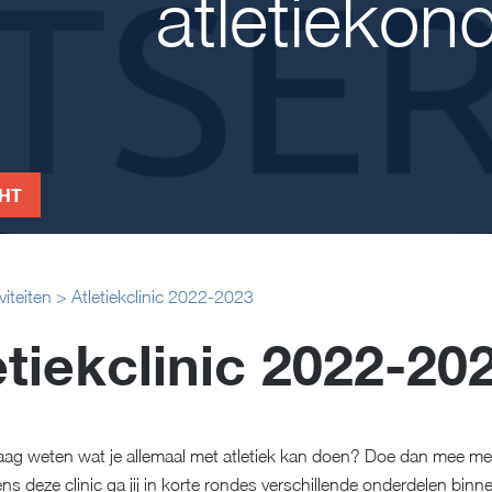
atletiekon
CHT
viteiten
>
Atletiekclinic 2022-2023
etiekclinic 2022-20
graag weten wat je allemaal met atletiek kan doen? Doe dan mee met
dens deze clinic ga jij in korte rondes verschillende onderdelen binne