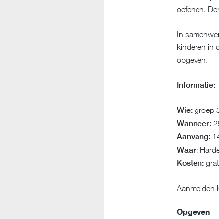
oefenen. Den
In samenwerk
kinderen in 
opgeven.
Informatie:
Wie:
groep 3
Wanneer:
2
Aanvang:
14
Waar:
Harde
Kosten:
grat
Aanmelden k
Opgeven