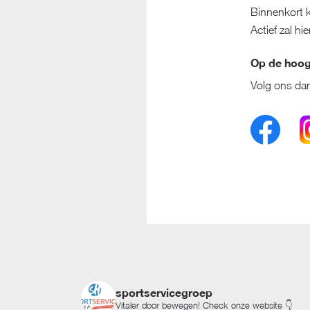
Binnenkort k
Actief zal hi
Op de hoogt
Volg ons dan
sportservicegroep
Vitaler door bewegen! Check onze website 👇