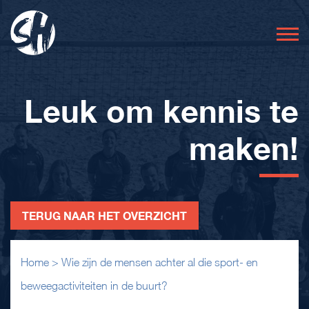
Leuk om kennis te
maken!
TERUG NAAR HET OVERZICHT
Home
>
Wie zijn de mensen achter al die sport- en
beweegactiviteiten in de buurt?