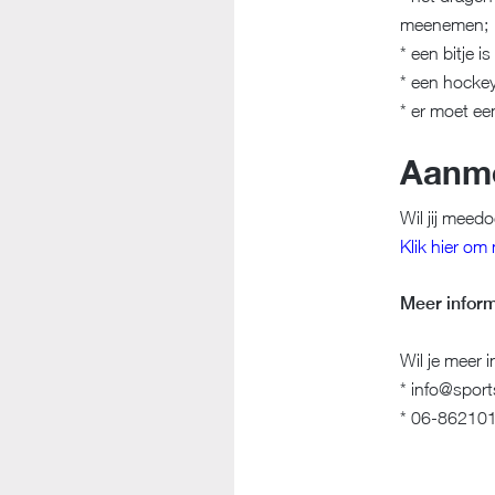
meenemen;
* een bitje i
* een hockey
* er moet een
Aanm
Wil jij meed
Klik hier om
Meer inform
Wil je meer 
* info@sport
* 06-86210