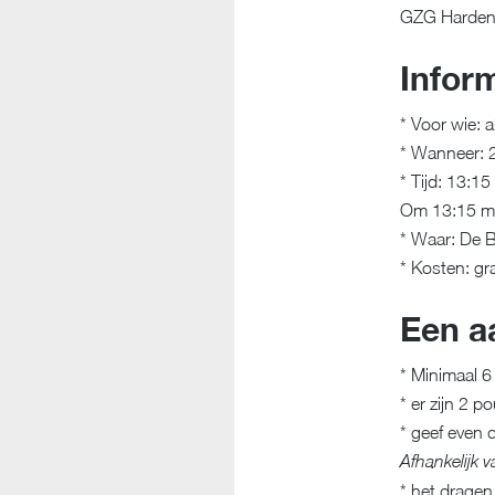
GZG Harden
Infor
* Voor wie: 
* Wanneer: 
* Tijd: 13:1
Om 13:15 moe
* Waar: De 
* Kosten: gra
Een a
* Minimaal 6
* er zijn 2 
* geef even 
Afhankelijk
* het dragen