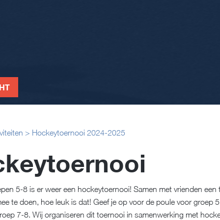
CHT
viteiten
>
Hockeytoernooi 2024-2025
keytoernooi
epen 5-8 is er weer een hockeytoernooi! Samen met vrienden een
 te doen, hoe leuk is dat! Geef je op voor de poule voor groep 5
roep 7-8. Wij organiseren dit toernooi in samenwerking met hock