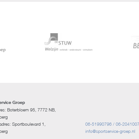
ervice Groep
res: Boterbloem 95, 7772 NB,
berg
dres: Sportboulevard 1,
06-51990796 / 06-204100
berg
info@sportservice-groep.nl