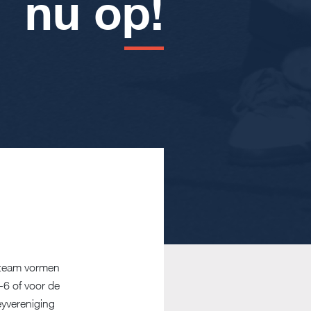
nu op!
 team vormen
-6 of voor de
eyvereniging