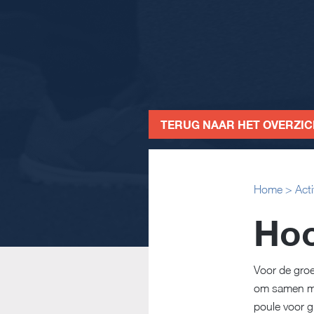
TERUG NAAR HET OVERZI
Home
>
Acti
Hoc
Voor de gro
om samen mee
poule voor g