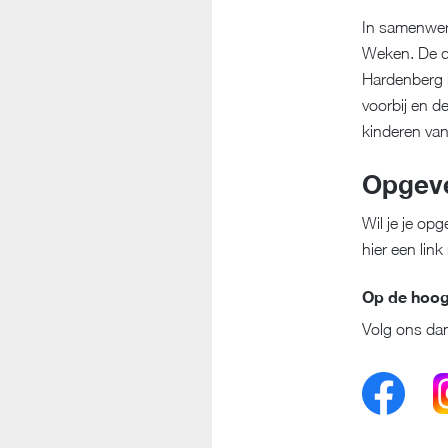
In samenwerk
Weken. De de
Hardenberg k
voorbij en d
kinderen van
Opgev
Wil je je op
hier een lin
Op de hoogt
Volg ons dan