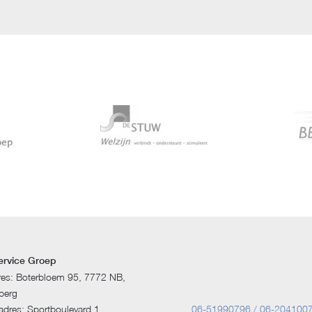
ervice Groep
res: Boterbloem 95, 7772 NB,
berg
dres: Sportboulevard 1,
06-51990796 / 06-204100