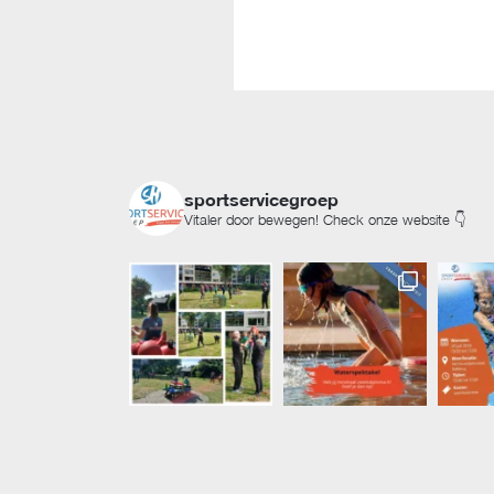
sportservicegroep
Vitaler door bewegen! Check onze website 👇