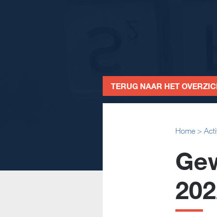
TERUG NAAR HET OVERZI
Home
>
Acti
Gew
202