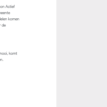
on Actief
emeente
rdelen komen
r de
rnooi, komt
en.