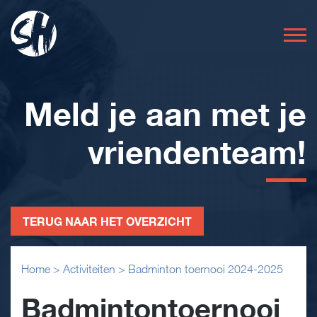
Meld je aan met je
vriendenteam!
TERUG NAAR HET OVERZICHT
Home
>
Activiteiten
>
Badminton toernooi 2024-2025
Badmintontoernooi